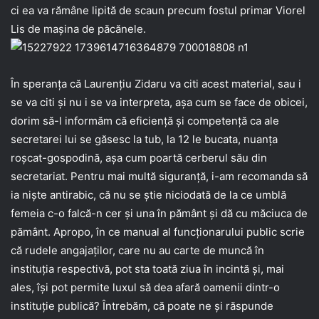
ci ea va rămâne lipită de scaun precum fostul primar Viorel
Lis de mașina de păcănele.
În speranța că Laurențiu Zidaru va citi acest material, sau i
se va citi și nu i se va interpreta, așa cum se face de obicei,
dorim să-l informăm că eficiență și competență ca ale
secretarei lui se găsesc la tub, la 12 le bucata, nuanța
roșcat-gospodină, așa cum poartă cerberul său din
secretariat. Pentru mai multă siguranță, i-am recomanda să
ia niște antirabic, că nu se știe niciodată de la ce umblă
femeia c-o falcă-n cer și una în pământ și dă cu măciuca de
pământ. Apropo, în ce manual al funcționarului public scrie
că rudele angajaților, care nu au carte de muncă în
instituția respectivă, pot sta toată ziua în incintă și, mai
ales, își pot permite luxul să dea afară oamenii dintr-o
instituție publică? Întrebăm, că poate ne și răspunde