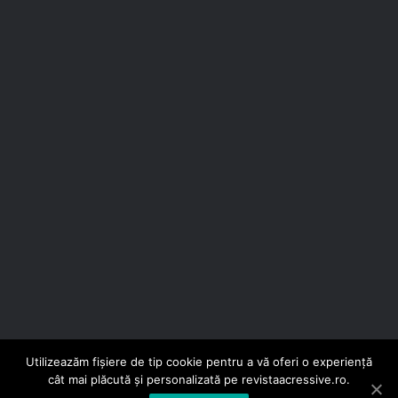
Utilizeazăm fișiere de tip cookie pentru a vă oferi o experiență
© Copyright 2026, Toate drepturile rezervate |
Revista
cât mai plăcută și personalizată pe revistaacressive.ro.