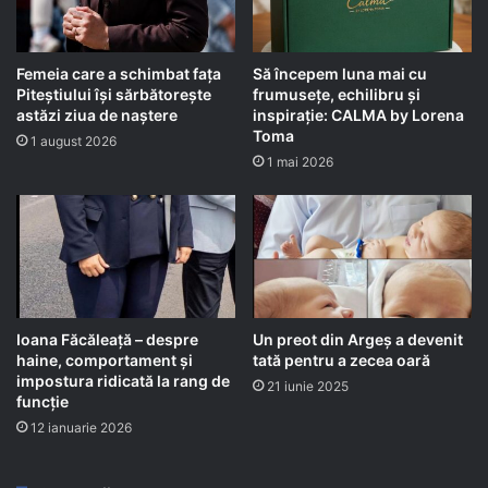
Femeia care a schimbat fața
Să începem luna mai cu
Piteștiului își sărbătorește
frumusețe, echilibru și
astăzi ziua de naștere
inspirație: CALMA by Lorena
Toma
1 august 2026
1 mai 2026
Ioana Făcăleață – despre
Un preot din Argeș a devenit
haine, comportament și
tată pentru a zecea oară
impostura ridicată la rang de
21 iunie 2025
funcție
12 ianuarie 2026