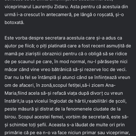
viceprimarul Laurențiu Zidaru. Asta pentru că acestuia din
urmă i-a crescut în antecameră, pe lângă o roșcată, și-o
botoxată.
Este vorba despre secretara acestuia care și-a adus ca
ajutor pe fiică; o piți platinată care a fost recent asmuțită de
mamă pe ziariștii obraznici pentru că o obligă să se ridice
de pe scaunul pe care, în mod normal, nu-l părăsește nici
măcar când vine
vreo bătrânică
să-și rezerve loc de veci.
Dar nu la fel se întâmplă și atunci când se înființează vreun
om de afaceri, în zonă,scopul fetiței,să-i zicem Ana-
Maria,fiind acela să-și refacă viața după divorț cu vreun
înstărit,la ușa vicelui înglodat de hârtii,reabilitări de școli,
peste măsură și distrat de la fenomenele ciudate de la
birou. Scopul acestei femei, vorbim de secretară, este să-
și schimbe toți șefii. Aceasta s-a lăudat de multe ori prin
primărie că pe ea n-o va face niciun primar sau viceprimar,