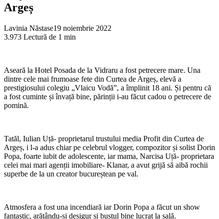
Argeș
Lavinia Năstase
19 noiembrie 2022
3.973
Lectură de 1 min
Aseară la Hotel Posada de la Vidraru a fost petrecere mare. Una
dintre cele mai frumoase fete din Curtea de Argeș, elevă a
prestigiosului colegiu „Vlaicu Vodă”, a împlinit 18 ani. Și pentru că
a fost cuminte și învață bine, părinții i-au făcut cadou o petrecere de
pomină.
Tatăl, Iulian Uță- proprietarul trustului media Profit din Curtea de
Argeș, i l-a adus chiar pe celebrul vlogger, compozitor și solist Dorin
Popa, foarte iubit de adolescente, iar mama, Narcisa Uță- proprietara
celei mai mari agenții imobiliare- Klanar, a avut grijă să aibă rochii
superbe de la un creator bucureștean pe val.
Atmosfera a fost una incendiară iar Dorin Popa a făcut un show
fantastic, arătându-și desigur și bustul bine lucrat la sală.