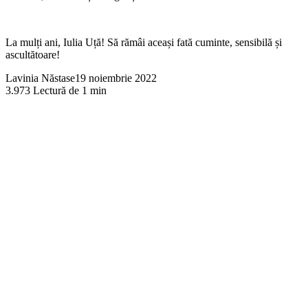
La mulți ani, Iulia Uță! Să rămâi aceași fată cuminte, sensibilă și
ascultătoare!
Lavinia Năstase
19 noiembrie 2022
3.973
Lectură de 1 min