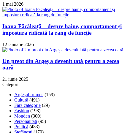
1 mai 2026
Ioana Făcăleață – despre haine, comportament și
impostura ridicată la rang de funcție
12 ianuarie 2026
Un preot din Argeș a devenit tată pentru a zecea
oară
21 iunie 2025
Categorii
Argeșul frumos
(159)
Cultură
(491)
Fără categorie
(29)
Fashion
(198)
Monden
(300)
Personalități
(95)
Politică
(483)
Ștefănești
(179)