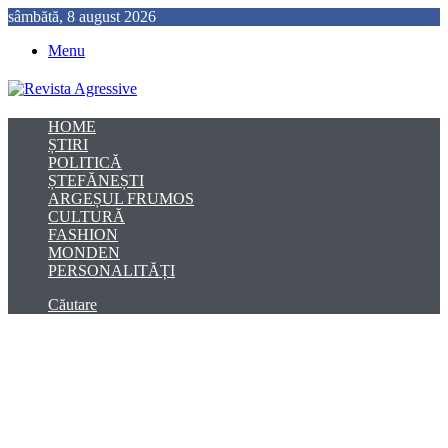
sâmbătă, 8 august 2026
Menu
HOME
ȘTIRI
POLITICĂ
ȘTEFĂNEȘTI
ARGEȘUL FRUMOS
CULTURĂ
FASHION
MONDEN
PERSONALITĂȚI
Căutare