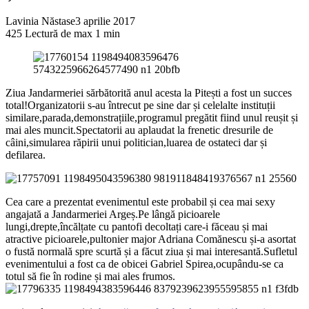
Lavinia Năstase
3 aprilie 2017
425
Lectură de max 1 min
Ziua Jandarmeriei sărbătorită anul acesta la Pitești a fost un succes
total!Organizatorii s-au întrecut pe sine dar și celelalte instituții
similare,parada,demonstrațiile,programul pregătit fiind unul reușit și
mai ales muncit.Spectatorii au aplaudat la frenetic dresurile de
câini,simularea răpirii unui politician,luarea de ostateci dar și
defilarea.
Cea care a prezentat evenimentul este probabil și cea mai sexy
angajată a Jandarmeriei Argeș.Pe lângă picioarele
lungi,drepte,încălțate cu pantofi decoltați care-i făceau și mai
atractive picioarele,pultonier major Adriana Comănescu și-a asortat
o fustă normală spre scurtă și a făcut ziua și mai interesantă.Sufletul
evenimentului a fost ca de obicei Gabriel Spirea,ocupându-se ca
totul să fie în rodine și mai ales frumos.