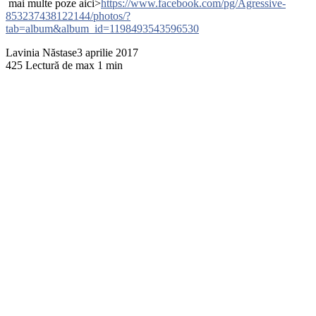
mai multe poze aici>
https://www.facebook.com/pg/Agressive-
853237438122144/photos/?
tab=album&album_id=1198493543596530
Lavinia Năstase
3 aprilie 2017
425
Lectură de max 1 min