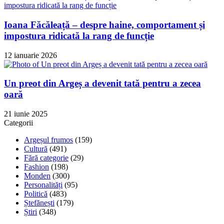
Ioana Făcăleață – despre haine, comportament și
impostura ridicată la rang de funcție
12 ianuarie 2026
Un preot din Argeș a devenit tată pentru a zecea
oară
21 iunie 2025
Categorii
Argeșul frumos
(159)
Cultură
(491)
Fără categorie
(29)
Fashion
(198)
Monden
(300)
Personalități
(95)
Politică
(483)
Ștefănești
(179)
Știri
(348)