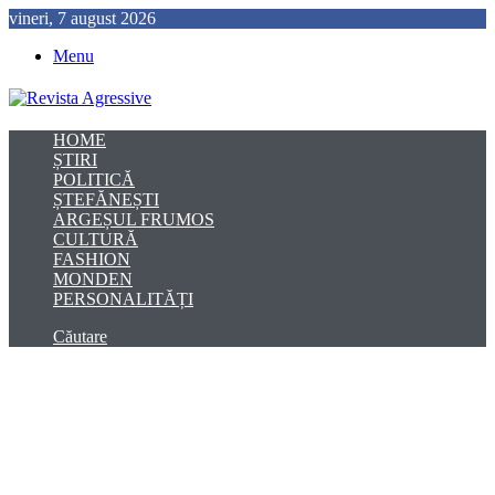
vineri, 7 august 2026
Menu
HOME
ȘTIRI
POLITICĂ
ȘTEFĂNEȘTI
ARGEȘUL FRUMOS
CULTURĂ
FASHION
MONDEN
PERSONALITĂȚI
Căutare