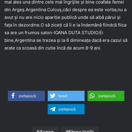
mai ales una dintre cele mai îngrijite și bine coafate femei
din Argeș.Argentina Culcuș,căci despre ea este vorba,nu a
avut și nu are nicio apariție publică unde să aibă părul și
fața în dezordine.O să ziceți că îi e la îndemână fiindcă fiica
sa are un frumos salon-IOANA DUTA STUDIO.Ei
bine,Argentina se trezea și la 6 dimineața dacă era cazul să
arate ca scoasă din cutie încă de acum 8-9 ani.
partajează
tweet
partajează
partajează
Argen
Elena Iagăr