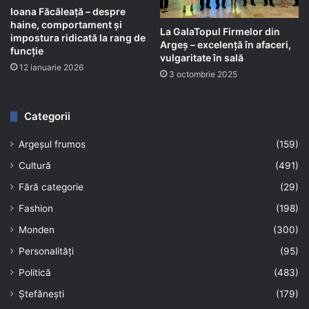
Ioana Făcăleață – despre
haine, comportament și
La GalaTopul Firmelor din
impostura ridicată la rang de
Argeș – excelență în afaceri,
funcție
vulgaritate în sală
12 ianuarie 2026
3 octombrie 2025
Categorii
Argeșul frumos
(159)
Cultură
(491)
Fără categorie
(29)
Fashion
(198)
Monden
(300)
Personalități
(95)
Politică
(483)
Ștefănești
(179)