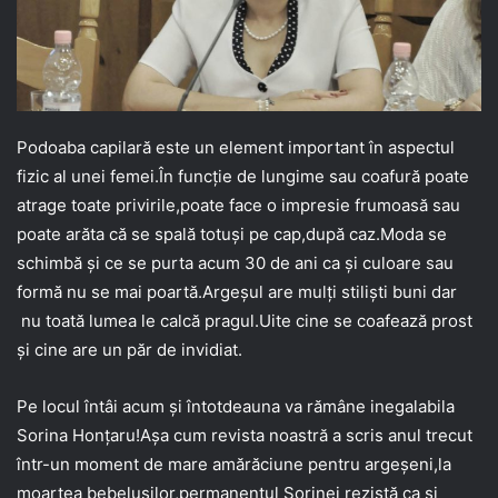
Podoaba capilară este un element important în aspectul
fizic al unei femei.În funcție de lungime sau coafură poate
atrage toate privirile,poate face o impresie frumoasă sau
poate arăta că se spală totuși pe cap,după caz.Moda se
schimbă și ce se purta acum 30 de ani ca și culoare sau
formă nu se mai poartă.Argeșul are mulți stiliști buni dar
nu toată lumea le calcă pragul.Uite cine se coafează prost
și cine are un păr de invidiat.
Pe locul întâi acum și întotdeauna va rămâne inegalabila
Sorina Honțaru!Așa cum revista noastră a scris anul trecut
într-un moment de mare amărăciune pentru argeșeni,la
moartea bebelușilor,permanentul Sorinei rezistă ca și