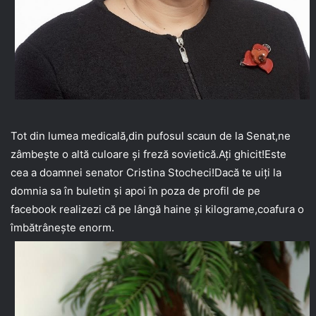
Tot din lumea medicală,din pufosul scaun de la Senat,ne
zâmbește o altă culoare și freză sovietică.Ați ghicit!Este
cea a doamnei senator Cristina Stocheci!Dacă te uiți la
domnia sa în buletin și apoi în poza de profil de pe
facebook realizezi că pe lângă haine și kilograme,coafura o
îmbătrânește enorm.