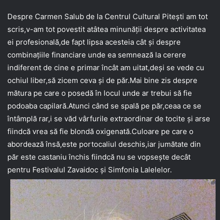
Despre Carmen Salub de la Centrul Cultural Pitești am tot
scris,v-am tot povestit atâtea minunății despre activitatea
ei profesională,de fapt lipsa acesteia cât și despre
combinațiile financiare unde ea semnează la cerere
indiferent de cine e primar încât am uitat,deși se vede cu
ochiul liber,să zicem ceva și de păr.Mai bine zis despre
mătura pe care o posedă în locul unde ar trebui să fie
podoaba capilară.Atunci când se spală pe păr,ceaa ce se
întâmplă rar,i se văd vârfurile extraordinar de tocite și arse
fiindcă vrea să fie blondă oxigenată.Culoare pe care o
abordează însă,este portocaliul deschis,iar jumătate din
păr este castaniu închis fiindcă nu se vopsește decât
pentru Festivalul Zavaidoc și Simfonia Lalelelor.