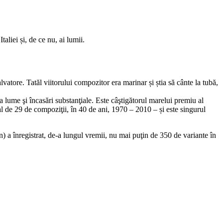
aliei și, de ce nu, ai lumii.
atore. Tatăl viitorului compozitor era marinar și știa să cânte la tubă,
a lume şi încasări substanţiale. Este câştigătorul marelui premiu al
al de 29 de compoziţii, în 40 de ani, 1970 – 2010 – și este singurul
) a înregistrat, de-a lungul vremii, nu mai puţin de 350 de variante în