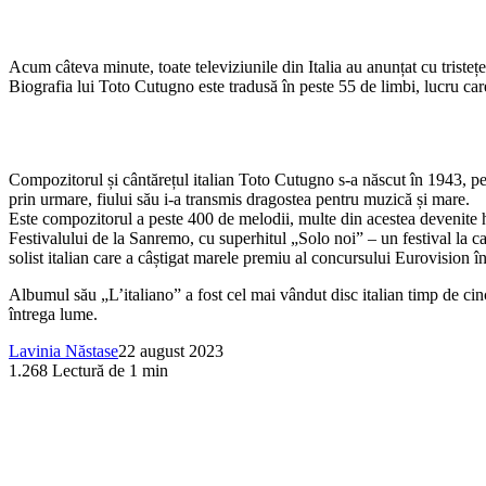
Acum câteva minute, toate televiziunile din Italia au anunțat cu tristeț
Biografia lui Toto Cutugno este tradusă în peste 55 de limbi, lucru care 
Compozitorul și cântărețul italian Toto Cutugno s-a născut în 1943, pe d
prin urmare, fiului său i-a transmis dragostea pentru muzică și mare.
Este compozitorul a peste 400 de melodii, multe din acestea devenite hit
Festivalului de la Sanremo, cu superhitul „Solo noi” – un festival la ca
solist italian care a câștigat marele premiu al concursului Eurovision în
Albumul său „L’italiano” a fost cel mai vândut disc italian timp de cin
întrega lume.
Lavinia Năstase
22 august 2023
1.268
Lectură de 1 min