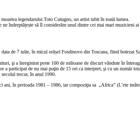
e moartea legendarului Toto Cutugno, un artist iubit în toată lumea.
ne îndreptățește să îl considerăm unul dintre cei mai mari muzicieni ai It
ata de 7 iulie, în micul orășel Fosdinovo din Toscana, fiind botezat Salv
uri, şi a înregistrat peste 100 de milioane de discuri vândute în întreag
re a participat de nu mai puţin de 15 ori ca interpret, şi cu un număr tot
 secolul trecut, în anul 1990.
ci ani, în perioada 1981 – 1986, iar compoziţia sa „Africa” (L’ete indien