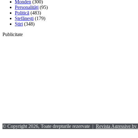
Monden
(300)
Personalități
(95)
Politică
(483)
Ștefănești
(179)
Știri
(348)
Publicitate
© Copyright 2026, Toate drepturile rezervate |
Revista Agressive by