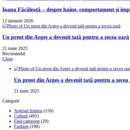
Ioana Făcăleață – despre haine, comportament și impo
12 ianuarie 2026
Un preot din Argeș a devenit tată pentru a zecea oară
21 iunie 2025
Recomandat
Close
Un preot din Argeș a devenit tată pentru a zecea
21 iunie 2025
Categorii
Argeșul frumos
(159)
Cultură
(491)
Fără categorie
(29)
Fashion
(198)