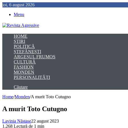
joi, 6 august 2026
Menu
HOME
ȘTIRI
POLITICĂ
ȘTEFĂNEȘTI
ARGEȘUL FRUMOS
CULTURĂ
FASHION
MONDEN
PERSONALITĂȚI
Căutare
Home
/
Monden
/
A murit Toto Cutugno
A murit Toto Cutugno
Lavinia Năstase
22 august 2023
1.268
Lectură de 1 min