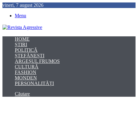
vineri, 7 august 2026
Menu
HOME
ȘTIRI
POLITICĂ
ȘTEFĂNEȘTI
ARGEȘUL FRUMOS
CULTURĂ
FASHION
MONDEN
PERSONALITĂȚI
Căutare