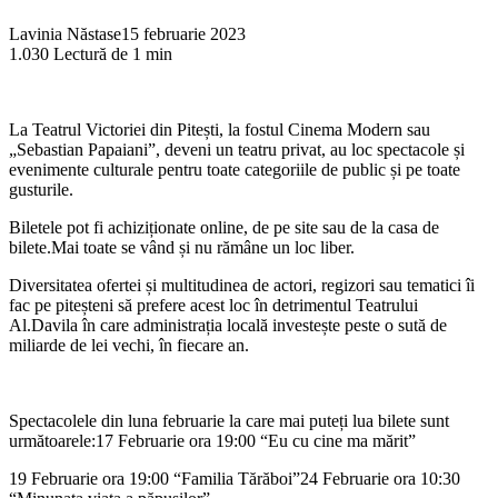
Lavinia Năstase
15 februarie 2023
1.030
Lectură de 1 min
La Teatrul Victoriei din Pitești, la fostul Cinema Modern sau
„Sebastian Papaiani”, deveni un teatru privat, au loc spectacole și
evenimente culturale pentru toate categoriile de public și pe toate
gusturile.
Biletele pot fi achiziționate online, de pe site sau de la casa de
bilete.Mai toate se vând și nu rămâne un loc liber.
Diversitatea ofertei și multitudinea de actori, regizori sau tematici îi
fac pe piteșteni să prefere acest loc în detrimentul Teatrului
Al.Davila în care administrația locală investește peste o sută de
miliarde de lei vechi, în fiecare an.
Spectacolele din luna februarie la care mai puteți lua bilete sunt
următoarele:17 Februarie ora 19:00 “Eu cu cine ma mărit”
19 Februarie ora 19:00 “Familia Tărăboi”24 Februarie ora 10:30