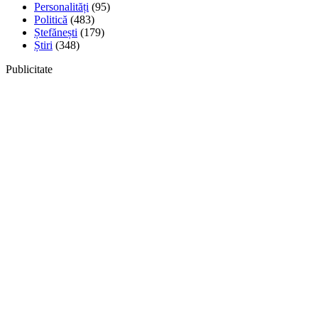
Personalități
(95)
Politică
(483)
Ștefănești
(179)
Știri
(348)
Publicitate