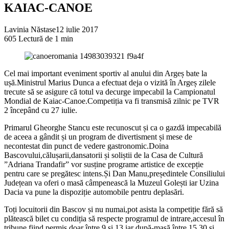
KAIAC-CANOE
Lavinia Năstase
12 iulie 2017
605
Lectură de 1 min
Cel mai important eveniment sportiv al anului din Argeș bate la
ușă.Ministrul Marius Dunca a efectuat deja o vizită în Argeș zilele
trecute să se asigure că totul va decurge impecabil la Campionatul
Mondial de Kaiac-Canoe.Competiția va fi transmisă zilnic pe TVR
2 începând cu 27 iulie.
Primarul Gheorghe Stancu este recunoscut și ca o gazdă impecabilă
de aceea a gândit și un program de divertisment și mese de
necontestat din punct de vedere gastronomic.Doina
Bascovului,călușarii,dansatorii și soliștii de la Casa de Cultură
”Adriana Trandafir” vor susține programe artistice de excepție
pentru care se pregătesc intens.Și Dan Manu,președintele Consiliului
Județean va oferi o masă câmpenească la Muzeul Golești iar Uzina
Dacia va pune la dispoziție automobile pentru deplasări.
Toți locuitorii din Bascov și nu numai,pot asista la competiție fără să
plătească bilet cu condiția să respecte programul de intrare,accesul în
tribune fiind permis doar între 9 și 13 iar după-masă între 15,30 și