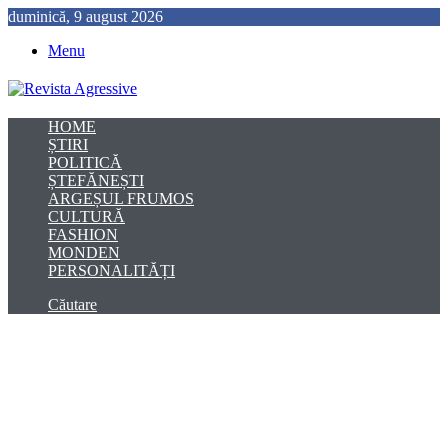
duminică, 9 august 2026
Menu
HOME
ȘTIRI
POLITICĂ
ȘTEFĂNEȘTI
ARGEȘUL FRUMOS
CULTURĂ
FASHION
MONDEN
PERSONALITĂȚI
Căutare