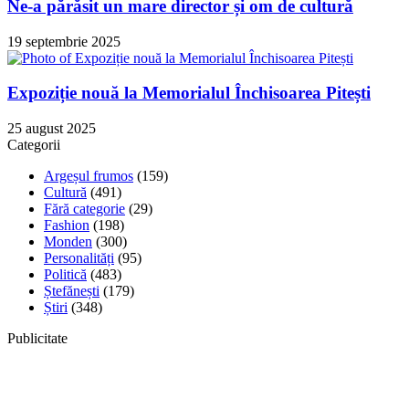
Ne-a părăsit un mare director și om de cultură
19 septembrie 2025
Expoziție nouă la Memorialul Închisoarea Pitești
25 august 2025
Categorii
Argeșul frumos
(159)
Cultură
(491)
Fără categorie
(29)
Fashion
(198)
Monden
(300)
Personalități
(95)
Politică
(483)
Ștefănești
(179)
Știri
(348)
Publicitate