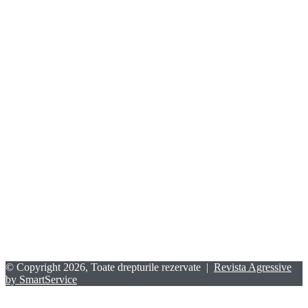
© Copyright 2026, Toate drepturile rezervate |
Revista Agressive
by SmartService