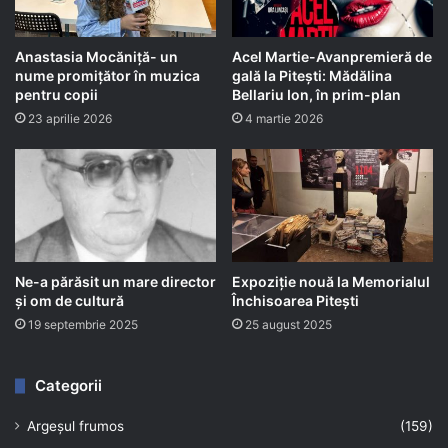
Anastasia Mocăniță- un
Acel Martie-Avanpremieră de
nume promițător în muzica
gală la Pitești: Mădălina
pentru copii
Bellariu Ion, în prim-plan
23 aprilie 2026
4 martie 2026
Ne-a părăsit un mare director
Expoziție nouă la Memorialul
și om de cultură
Închisoarea Pitești
19 septembrie 2025
25 august 2025
Categorii
Argeșul frumos
(159)