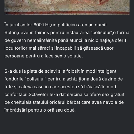
În jurul anilor 600 î.Hr,un politician atenian numit
Solon,devenit faimos pentru instaurarea ”polisului”,o formă
de guvern nemaiîntâlnită până atunci la nicio nație,a oferit
locuitorilor mai săraci și incapabili să găsească ușor
persoane pentru a face sex o soluție.
S-a dus la piața de sclavi și a folosit în mod inteligent
fondurile ”polisului” pentru a achiziționa două duzine de
fete și câteva case în care acestea să trăiască în mod
confortabil.Sclavelor le-a dat sarcina să ofere sex gratuit
pe cheltuiala statului oricărui bărbat care avea nevoie de
îmbrățișări pentru o oră sau două.