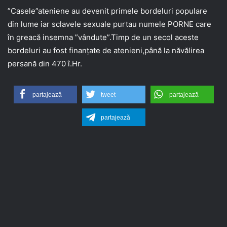
”Casele”ateniene au devenit primele bordeluri populare
din lume iar sclavele sexuale purtau numele PORNE care
în greacă insemna ”vândute”.Timp de un secol aceste
bordeluri au fost finanțate de atenieni,până la năvălirea
persană din 470 î.Hr.
partajează
tweet
partajează
partajează