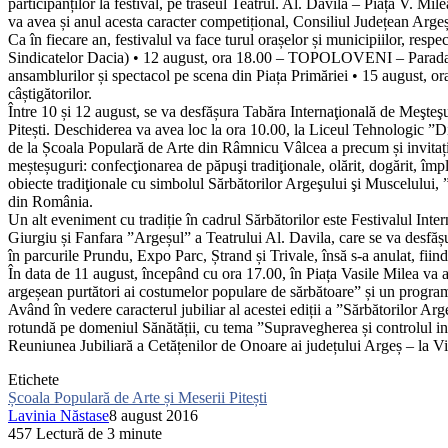
participanților la festival, pe traseul Teatrul. Al. Davila – Piața V. Mil
va avea și anul acesta caracter competițional, Consiliul Județean Arge
Ca în fiecare an, festivalul va face turul orașelor și municipiilor, respe
Sindicatelor Dacia)
• 12 august, ora 18.00 – TOPOLOVENI
– Parada
ansamblurilor și spectacol pe scena din Piața Primăriei
• 15 august, o
câștigătorilor.
Între 10 și 12 august,
se va desfășura
Tabăra Internaţională de Meşteş
Pitești. Deschiderea va avea loc la ora 10.00, la Liceul Tehnologic ”Dim
de la Școala Populară de Arte din Râmnicu Vâlcea a precum și invitați
meșteșuguri: confecţionarea de păpuşi tradiţionale, olărit, dogărit, împle
obiecte tradiţionale cu simbolul Sărbătorilor Argeşului şi Muscelului, 
din România.
Un alt eveniment cu tradiție în cadrul Sărbătorilor este
Festivalul Inter
Giurgiu și Fanfara ”Argeșul” a Teatrului Al. Davila,
care se va desfăș
în parcurile Prundu, Expo Parc, Ștrand și Trivale, însă s-a anulat, fiind
În data de
11 august,
începând cu
ora 17.00,
în Piața Vasile Milea va 
argeșean purtători ai costumelor populare de sărbătoare”
și un program 
Având în vedere caracterul jubiliar al acestei ediții a
”Sărbătorilor Arg
rotundă pe domeniul Sănătății, cu tema
”Supravegherea și controlul infe
Reuniunea Jubiliară a Cetățenilor de Onoare ai județului Argeș
–
la Vi
Etichete
Școala Populară de Arte și Meserii Pitești
Lavinia Năstase
8 august 2016
457
Lectură de 3 minute