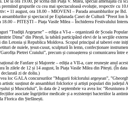
ea. De la
ora 19.00,
pe scena din Piața V. Milea, special amenajată cu sca
ș premiind grupurile cu cea mai spectaculoasă evoluție, respectiv cu
10.
ctiv:
• 11 august, ora 18.00 – MIOVENI
– Parada ansamblurilor pe Bd. 
 ansamblurilor și spectacol pe Esplanada Casei de Cultură ”Preot Ion 
ra 18.00
–
PITEȘTI
– Piața Vasile Milea – Închiderea Festivalului Intern
uguri
”Tradiţii Argeşene”
– ediţia a VI-a – organizată de Școala Popular
itrie Dima” din Pitești, la tabără participând elevi de la secţiile externe
 din Letonia și Republica Moldova. Scopul principal al taberei este iniț
tituri de nuiele, țesut-cusut, sculptură în lemn, confecționare instrumente 
”Garofița Pietrei Craiului”, precum și cunoașterea și comunicarea între el
național de Fanfare și Majorete – ediția a VII-a
, care reunește anul aces
ura în zilele de
12 și 14 august,
în Piața Vasile Milea din Pitești.
(În dat
 declarată zi de doliu.)
avea loc
GALA concursurilor ”Mugurii folclorului argeșean”, ”Gheorgh
artistic susținut de ansambluri folclorice și artiști populari din județul 
eșului și Muscelului”,
în data de
2 septembrie
va avea
loc
”Reuniunea Ju
cțiilor asociate îngrijirilor medicale și a rezistenței bacteriilor la antim
la Florica din Ștefănești.