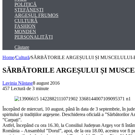
POLITICĂ
ȘTEFĂNEȘTI
ARGEȘUL FRUMOS
CULTURĂ
FASHION
MONDEN
PERSONALITĂȚI
Căutare
Home
/
Cultură
/
SĂRBĂTORILE ARGEȘULUI ȘI MUSCELULUI
SĂRBĂTORILE ARGEȘULUI ȘI MUSC
Lavinia Năstase
8 august 2016
457
Lectură de 3 minute
Începând de miercuri, 10 august, până în data de 3 septembrie, în jude
spiritului și tradițiilor argeșene.
Deschiderea oficială a ”Sărbătorilor A
”Carpați”.
Astfel, începând cu
ora 16.30,
la Consiliul Județean Argeș vor fi întâm
România – Ansamblul ”Dorul”,
apoi, de la
ora 18.00,
acestea vor fi p