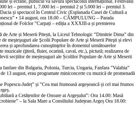
une și ecrane, publicul va savura spectacolul internațional. Festivalul
000 lei – premiul 1, 7.000 lei – premiul 2 și 5.000 lei – premiul 3.
Dacia și spectacol în Centrul Civic (Esplanada Casei de Cultură a
Ionescu”
• 14 august, ora 18.00 – CÂMPULUNG
– Parada
ațional de Folclor ”Carpați – ediția a XXXIII-a și premierea
ă de Arte și Meserii Pitești, la Liceul Tehnologic ”Dimitrie Dima” din
 de meşteşuguri ale Şcolii Populare de Arte şi Meserii Piteşti și elevi
ierea și aprofundarea cunoştinţelor în domeniul următoarelor
muzicale (ţiteră, fluier, ocarină, caval, etc.), pictură; realizarea de
evii secțiilor de meșteșuguri ale Școlilor Populare de Arte și Meserii
ta fanfare din
Bulgaria, Polonia, Turcia, Ungaria, Fanfara ”Valahia”
a de 13 august, erau programate miniconcerte cu muzică de promenadă
e Popescu-Județ” și ”Cea mai frumoasă argeșeancă și cel mai frumos
Argeș.
biliară a Cetățenilor de Onoare ai Argeșului”:
Ora 14.00:
Masă
icrobiene” –
la Sala Mare a Consiliului Județean Argeș
Ora 18.00: