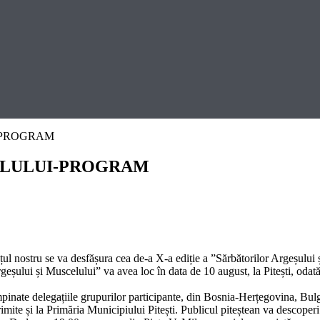
-PROGRAM
ELULUI-PROGRAM
țul nostru se va desfășura
cea de-a X-a ediție a
”Sărbătorilor Argeșului 
rgeșului și Muscelului”
va avea loc în data de
10 august, la Pitești, oda
pinate delegațiile grupurilor participante, din
Bosnia-Herțegovina, Bulga
rimite și la Primăria Municipiului Pitești. Publicul piteștean va descope