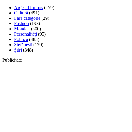
Argeșul frumos
(159)
Cultură
(491)
Fără categorie
(29)
Fashion
(198)
Monden
(300)
Personalități
(95)
Politică
(483)
Ștefănești
(179)
Știri
(348)
Publicitate