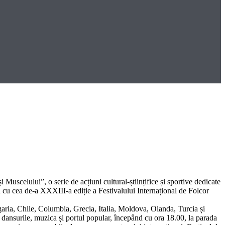
și Muscelului”,
o serie de acțiuni cultural-științifice și sportive dedicate
tă cu cea de-a XXXIII-a ediție a Festivalului Internațional de Folcor
ria, Chile, Columbia, Grecia, Italia, Moldova, Olanda, Turcia și
ri dansurile, muzica și portul popular, începând cu
ora 18.00,
la parada