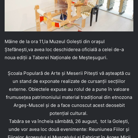
Mâine de la ora 11,la Muzeul Golești din orașul
Ștefănești,va avea loc deschiderea oficială a celei de-a
noua ediții a Taberei Naționale de Meșteșuguri.
Școala Populară de Arte și Meserii Pitești vă așteaptă cu
un stand de exponate realizate de cursanții secțiilor
externe. Obiectele expuse au rolul de a pune în valoare
frumusețea patrimoniului material tradițional din etnozona
Argeș-Muscel și de a face cunoscut acest deosebit
potențial cultural.
Tabăra se va încheia sâmbătă, 26 august, tot la Golești,
unde vor avea loc două evenimente: Reuniunea Fiilor și
Fiicelor Argeșului și Muscelului și Fabricat în Argeș.Micii