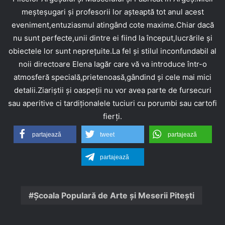
meșteșugari și profesorii lor așteaptă tot anul acest
eveniment,entuziasmul atingând cote maxime.Chiar dacă
nu sunt perfecte,unii dintre ei fiind la început,lucrările și
obiectele lor sunt neprețuite.La fel și stilul inconfundabil al
noii directoare Elena Iagăr care vă va introduce într-o
atmosferă specială,prietenoasă,gândind și cele mai mici
detalii.Ziariștii și oaspeții nu vor avea parte de fursecuri
sau aperitive ci tardiționalele tuciuri cu porumbi sau cartofi
fierți.
partajează
tweet
partajează
partajează
Școala Populară de Arte și Meserii Pitești