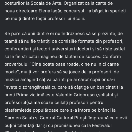
posturilor la Școala de Arte. Organizat ca la carte de
noua
directoare,Elena Iagăr, concursul i-a băgat în sperieți
pe mulți dintre foștii profesori ai Școlii.
Se pare că unii dintre ei nu îndrăznesc să se prezinte, de
teamă să nu fie trântiți de comisiile formate din profesori,
conferențiari și lectori universitari doctori și să riște astfel
să le fie stricată imaginea de lăutari de succes. Conform
proverbului ”Cine poate oase roade, cine nu, nici carne
moale”, mulți vor prefera să se joace de-a profesorii de
muzică amăgind câțiva părinți pe ai căror copii or să-i
învețe o zdrăngăneală cu care să câștige un ban cinstit la
nunți.Prima victimă este Valentin Grigorescu,solistul și
profesorul(să mă scuze ceilalți profesori pentru
blasfemie)de populăroase care s-a întors pe brânci la
Carmen Salub și Centrul Cultural Pitești împreună cu elevii
puțini talentați dar și cu promisiunea că la Festivalul