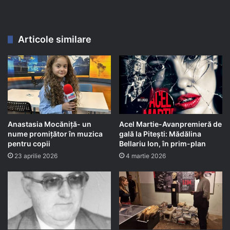
Articole similare
Anastasia Mocăniță- un
Acel Martie-Avanpremieră de
nume promițător în muzica
gală la Pitești: Mădălina
pentru copii
Bellariu Ion, în prim-plan
23 aprilie 2026
4 martie 2026