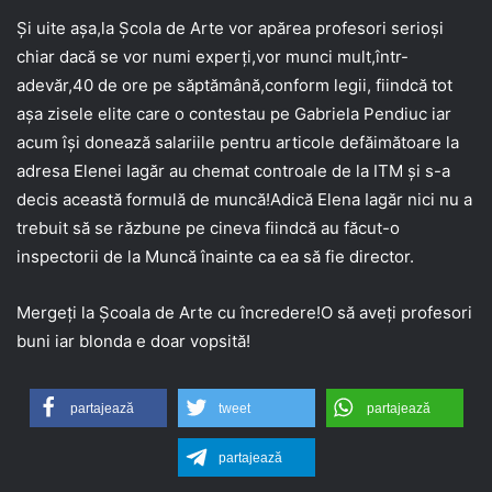
Și uite așa,la Școla de Arte vor apărea profesori serioși
chiar dacă se vor numi experți,vor munci mult,într-
adevăr,40 de ore pe săptămână,conform legii, fiindcă tot
așa zisele elite care o contestau pe Gabriela Pendiuc iar
acum își donează salariile pentru articole defăimătoare la
adresa Elenei Iagăr au chemat controale de la ITM și s-a
decis această formulă de muncă!Adică Elena Iagăr nici nu a
trebuit să se răzbune pe cineva fiindcă au făcut-o
inspectorii de la Muncă înainte ca ea să fie director.
Mergeți la Școala de Arte cu încredere!O să aveți profesori
buni iar blonda e doar vopsită!
partajează
tweet
partajează
partajează