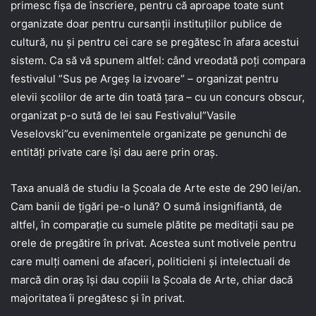
primesc fișa de înscriere, pentru că aproape toate sunt
organizate doar pentru cursanții instituțiilor publice de
cultură, nu și pentru cei care se pregătesc în afara acestui
sistem. Ca să vă spunem altfel: când vreodată poți compara
festivalul ”Sus pe Argeș la izvoare” – organizat pentru
elevii școlilor de arte din toată țara – cu un concurs obscur,
organizat p-o sută de lei sau Festivalul”Vasile
Veselovski”cu evenimentele organizate pe genunchi de
entități private care își dau aere prin oraș.
Taxa anuală de studiu la Școala de Arte este de 290 lei/an.
Cam banii de țigări pe-o lună? O sumă insignifiantă, de
altfel, în comparație cu sumele plătite pe meditații sau pe
orele de pregătire în privat. Acestea sunt motivele pentru
care mulți oameni de afaceri, politicieni și intelectuali de
marcă din oraș își dau copiii la Școala de Arte, chiar dacă
majoritatea îi pregătesc și în privat.