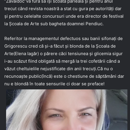
”Zavaidoc”va fura să își scoată pârleala și pentru anul
trecut când revista noastră a stat cu gura pe autorități dar
și pentru celelalte concursuri unde era director de festival
la Școala de Arte sub bagheta doamnei Pendiuc.
Referitor la managementul defectuos sau banii sifonați de
Grigorescu cred că și-a făcut și blonda de la Școala de
Arte(Elena Iagăr) o părere căci tensiunea și glicemia sigur
i-au scăzut fiind obligată să mergă la trei cofetării când a
văzut cheltuielile nejustificate din anii trecuți.Că nu o
recunoaște public(încă) este o chestiune de săptămâni dar
nu e blondă în toate sensurile ci doar se preface!