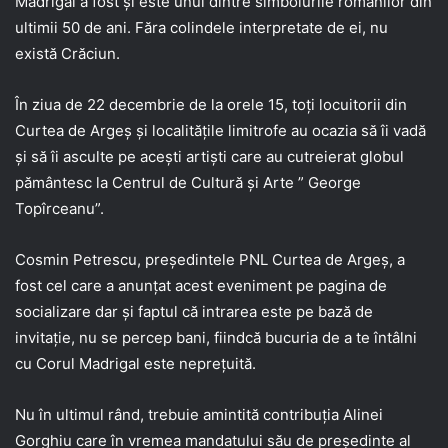
Madrigal a fost şi este unul dintre simbolurile românilor din
ultimii 50 de ani. Făra colindele interpretate de ei, nu
există Crăciun.
În ziua de 22 decembrie de la orele 15, toți locuitorii din
Curtea de Argeș și localitățile limitrofe au ocazia să îi vadă
și să îi asculte pe acești artiști care au cutreierat globul
pământesc la Centrul de Cultură și Arte ” George
Topîrceanu”.
Cosmin Petrescu, președintele PNL Curtea de Argeș, a
fost cel care a anunțat acest eveniment pe pagina de
socializare dar și faptul că intrarea este pe bază de
invitație, nu se percep bani, fiindcă bucuria de a te întâlni
cu Corul Madrigal este neprețuită.
Nu în ultimul rând, trebuie amintită contribuția Alinei
Gorghiu care în vremea mandatului său de președinte al