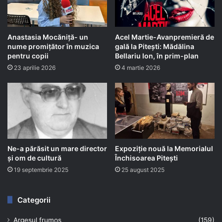
Anastasia Mocăniță- un
Acel Martie-Avanpremieră de
nume promițător în muzica
gală la Pitești: Mădălina
pentru copii
Bellariu Ion, în prim-plan
23 aprilie 2026
4 martie 2026
Ne-a părăsit un mare director
Expoziție nouă la Memorialul
și om de cultură
Închisoarea Pitești
19 septembrie 2025
25 august 2025
Categorii
Argeșul frumos
(159)