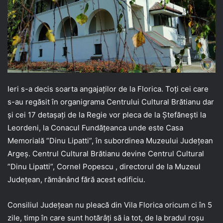
Ieri s-a decis soarta angajaților de la Florica. Toți cei care
s-au regăsit în organigrama Centrului Cultural Brătianu dar
și cei 17 detașați de la Regie vor pleca de la Ștefănești la
Leordeni, la Conacul Fundățeanca unde este Casa
Memorială ”Dinu Lipatti”, în subordinea Muzeului Județean
Argeș. Centrul Cultural Brătianu devine Centrul Cultural
”Dinu Lipatti”, Cornel Popescu , directorul de la Muzeul
Județean, rămânând fără acest edificiu.
Consiliul Județean nu pleacă din Vila Florica oricum ci în 5
zile, timp în care sunt hotărâți să ia tot, de la bradul roșu