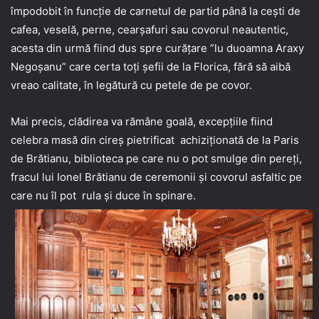
împodobit în funcție de carnetul de partid până la cești de
cafea, veselă, perne, cearșafuri sau covorul neautentic,
acesta din urmă fiind dus spre curățare ”lu duoamna Araxy
Negoșanu” care certa toți șefii de la Florica, fără să aibă
vreao calitate, în legătură cu petele de pe covor.
Mai precis, clădirea va rămâne goală, excepțiile fiind
celebra masă din cireș pietrificat achiziționată de la Paris
de Brătianu, biblioteca pe care nu o pot smulge din pereți,
fracul lui Ionel Brătianu de ceremonii și covorul asfaltic pe
care nu îl pot rula și duce în spinare.