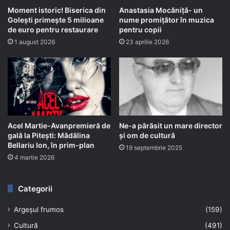
Moment istoric! Biserica din
Anastasia Mocăniță- un
Golești primește 5 milioane
nume promițător în muzica
de euro pentru restaurare
pentru copii
1 august 2026
23 aprilie 2026
Acel Martie-Avanpremieră de
Ne-a părăsit un mare director
gală la Pitești: Mădălina
și om de cultură
Bellariu Ion, în prim-plan
19 septembrie 2025
4 martie 2026
Categorii
Argeșul frumos
(159)
Cultură
(491)