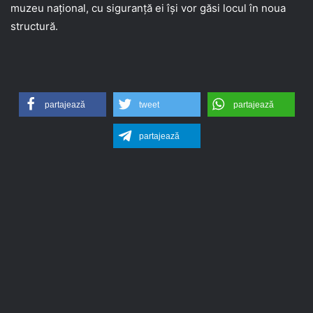
muzeu național, cu siguranță ei își vor găsi locul în noua
structură.
partajează
tweet
partajează
partajează