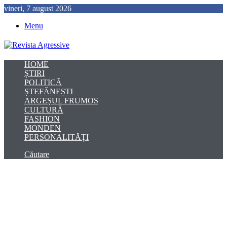
vineri, 7 august 2026
Menu
HOME
ȘTIRI
POLITICĂ
ȘTEFĂNEȘTI
ARGEȘUL FRUMOS
CULTURĂ
FASHION
MONDEN
PERSONALITĂȚI
Căutare