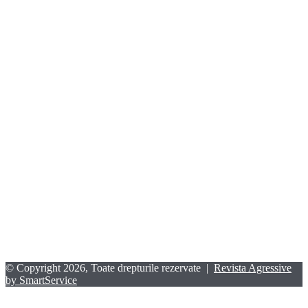
© Copyright 2026, Toate drepturile rezervate |
Revista Agressive
by SmartService